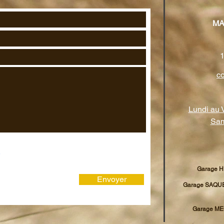
MA
c
Lundi au 
Sam
Garage 
Envoyer
Garage SAQU
Garage M