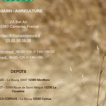
GASIN - AGRICULTURE
ZA Bel Air
12360 Camarès, France
ontact@thomasnegoce.fr
05 65 98 08 08
Vendredi :
8h30-12h ¤ 14h-18h30
edi :
8h30-12h ¤ 14h-18h
DEPOTS
HUC
– Le Bourg, D607
12380 Montfranc
ET
– D999 Route de Saint Affrique
12230 La
Cavalerie
ECA CORNUS
– Le Bourg
12540 Cornus