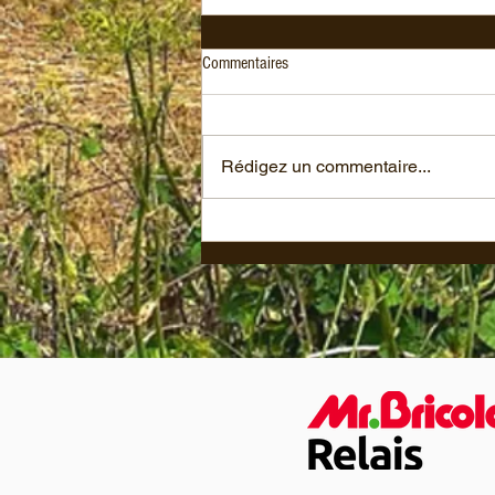
Commentaires
Rédigez un commentaire...
🌾 La nouvelle campagne démarre,
bien accompagnée d’un nouveau
numéro d'Agrodistribution dans lequel
quelques pages nous sont consacrées
!