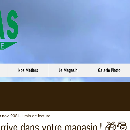
Nos Métiers
Le Magasin
Galerie Photo
9 nov. 2024
1 min de lecture
rive dans votre magasin ! 🎁🎅