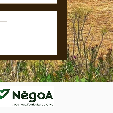
 LES CHRYSANTHÈMES SONT
ÉS ! 🍂✨