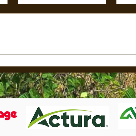
🌼🌟
🟢Nouveau Rayon Electroportatif 🧰
ARRIV
⚒️