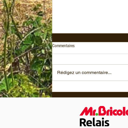
Commentaires
Rédigez un commentaire...
🌾 La nouvelle campagne démarre,
bien accompagnée d’un nouveau
numéro d'Agrodistribution dans lequel
quelques pages nous sont consacrées
!