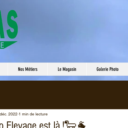
Nos Métiers
Le Magasin
Galerie Photo
 déc. 2022
1 min de lecture
 Elevage est là !🐑🐐