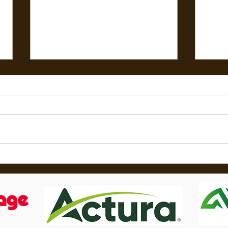
🌼🌟
🟢Nouveau Rayon Electroportatif 🧰
ARRIV
⚒️