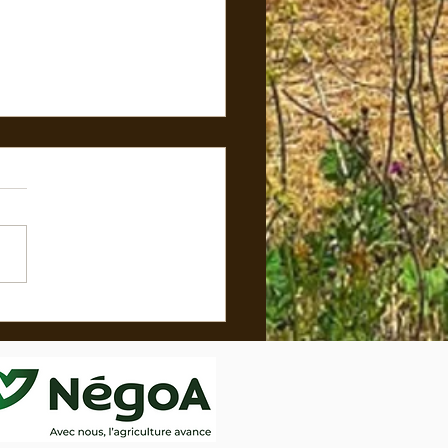
 LES CHRYSANTHÈMES SONT
ÉS ! 🍂✨