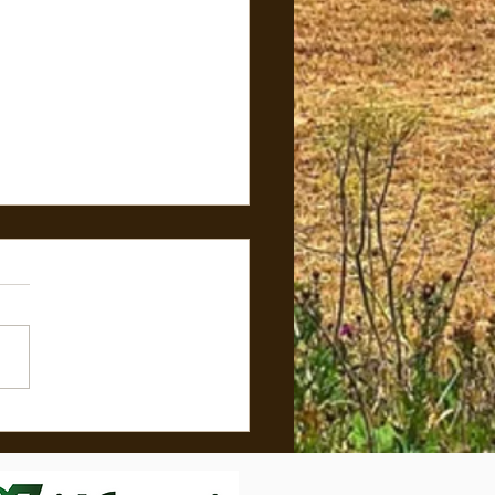
 LES CHRYSANTHÈMES SONT
ÉS ! 🍂✨