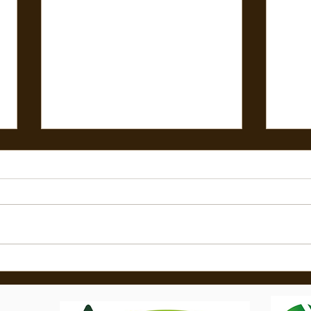
🌼🌟
🟢Nouveau Rayon Electroportatif 🧰
ARRIV
⚒️