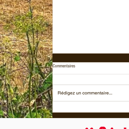
Commentaires
Rédigez un commentaire...
🌾 La nouvelle campagne démarre,
bien accompagnée d’un nouveau
numéro d'Agrodistribution dans lequel
quelques pages nous sont consacrées