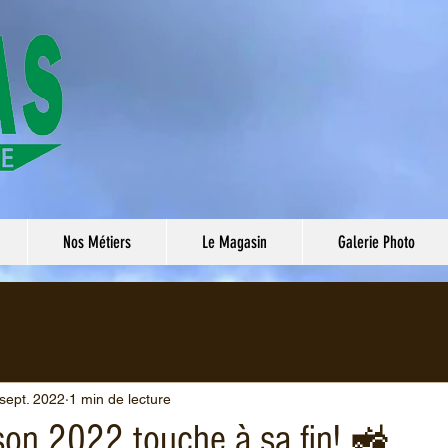
Nos Métiers
Le Magasin
Galerie Photo
sept. 2022
1 min de lecture
on 2022 touche à sa fin! 🚜