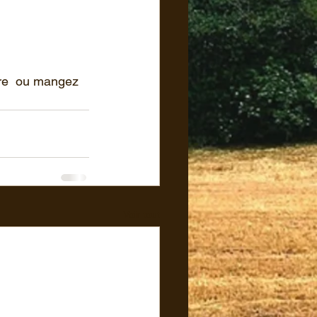
re  ou mangez 
Voir tout