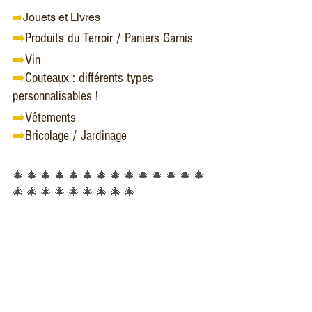
➡️
Jouets et Livres    
➡️
Produits du Terroir / Paniers Garnis
➡️
Vin
➡️
Couteaux : différents types 
personnalisables !
➡️
Vêtements
➡️
Bricolage / Jardinage 
🎄 🎄 🎄 🎄 🎄 🎄 🎄 🎄 🎄 🎄 🎄 🎄 🎄 🎄 
🎄 🎄 🎄 🎄 🎄 🎄 🎄 🎄 🎄  